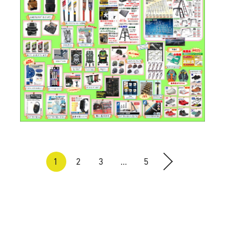
1
2
3
…
5